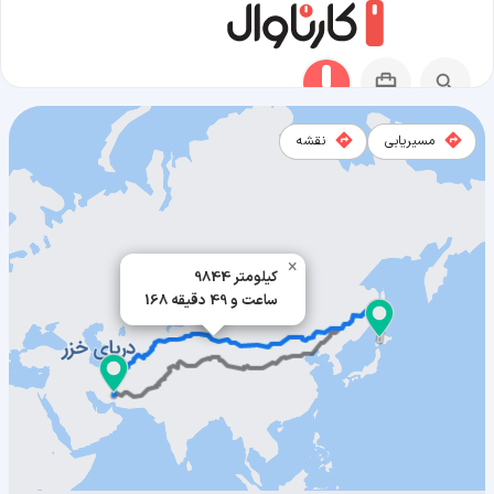
مسیریابی
نقشه
مسیر هوکایدو به بافت
×
9844 کیلومتر
168 ساعت و 49 دقیقه