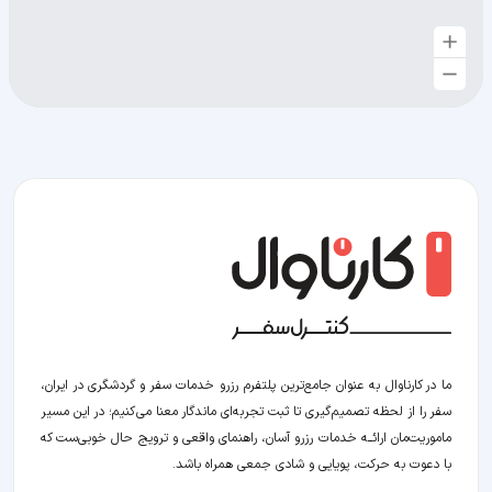
ما در کارناوال به عنوان جامع‌ترین پلتفرم رزرو خدمات سفر و گردشگری در ایران،
سفر را از لحظه‌ تصمیم‌گیری تا ثبت تجربه‌ای ماندگار معنا می‌کنیم؛ در این مسیر‍
ماموریت‌مان اراﺋــﻪ خدمات رزرو آسان، راهنمای واقعی و ترویج حال خوبی‌ست که
با دعوت به حرکت، پویایی و شادی جمعی همراه باشد.