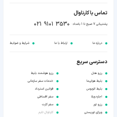
تماس با کارناوال
021 9101 3530
پشتیبانی 7 صبح تا 1 بامداد:
درباره ما
ارتباط با ما
شرایط و ضوابـط
دسترسی سریع
رزرو هتل
رزرو هوشمند بلیط
بلیط هواپیما
خدمات سفر سازمانی
بلیط اتوبوس
قوانین استرداد
اجاره ویلا
سفر اقساطی
رزرو تور
سفر کارت
ویزای توریستی
کارناوال تایم