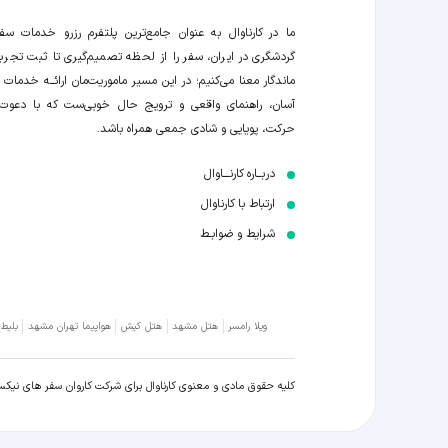
ما در کارناوال به عنوان جامع‌ترین پلتفرم رزرو خدمات سف
گردشگری در ایران، سفر را از لحظه‌ تصمیم‌گیری تا ثبت تجربه
ماندگار معنا می‌کنیم؛ در این مسیر‍ ماموریت‌مان اراﺋــﻪ خدمات ر
آسان، راهنمای واقعی و ترویج حال خوبی‌ست که با دعوت
حرکت، پویایی و شادی جمعی همراه باشد.
دربــاره کارنـــاوال
ارتباط با کارناوال
شرایط و ضوابـط
ویلا رامسر
هتل مشهد
هتل کیش
هواپیما تهران مشهد
بلیط
کلیه حقوق مادی و معنوی کارناوال برای شرکت کاروان سفر های نیک