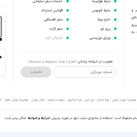
بلیط هواپیما
خدمات سفر سازمانی
ر و
بلیط اتوبوس
قوانین استرداد
‌ای
اجاره ویلا
سفر اقساطی
زرو
رزرو تور
سفر کارت
 به
ویزای توریستی
کارناوال تایم
عضویت در خبرنامه پیامکی
(اطلاع از هدایا جشنواره‌ها و تخفیف‌ها)
شماره موبایل
عضویت
 هواپیما تهران کیش
ویلا شمال
تور ژاپن
تور استانبول
سوئیت مشهد
هتل تهران
هواپیما تهران اهواز
ات
سام محفوظ است. استفاده از محتوای سایت تنها در صورت پذیرش
شرایط و ضوابط
امکان پذیر است.