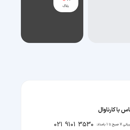
بلاگ
س با کارناوال
021 9101 3530
صبح تا 1 بامداد: