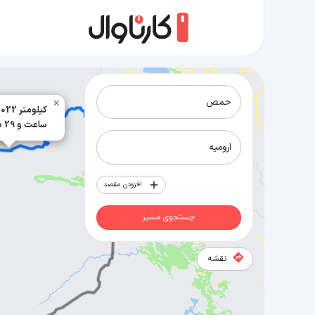
×
1022 کیلومتر
15 ساعت و 29 دقیقه
مسیر حمص به ارومیه
افزودن مقصد
جستجوی مسیر
نقشه