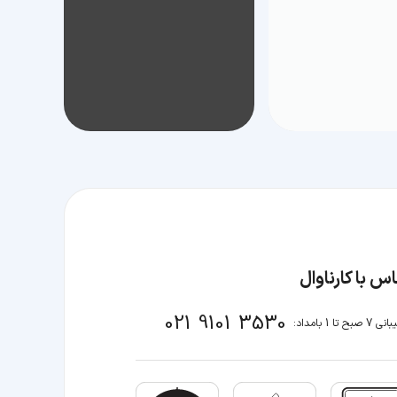
س با کارناوال
021 9101 3530
صبح تا 1 بامداد: