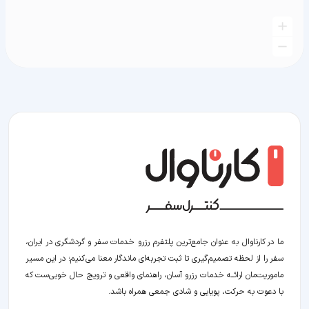
ما در کارناوال به عنوان جامع‌ترین پلتفرم رزرو خدمات سفر و گردشگری در ایران،
سفر را از لحظه‌ تصمیم‌گیری تا ثبت تجربه‌ای ماندگار معنا می‌کنیم؛ در این مسیر‍
ماموریت‌مان اراﺋــﻪ خدمات رزرو آسان، راهنمای واقعی و ترویج حال خوبی‌ست که
با دعوت به حرکت، پویایی و شادی جمعی همراه باشد.