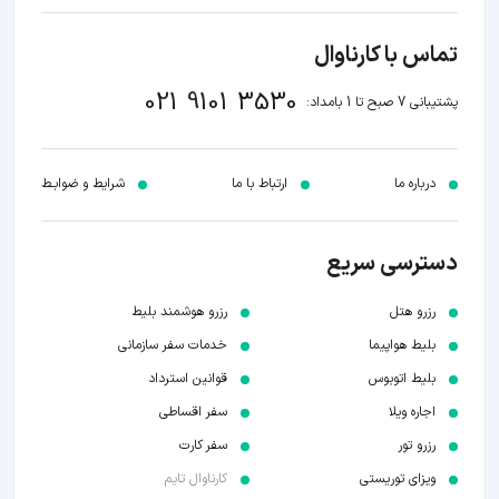
تماس با کارناوال
021 9101 3530
پشتیبانی 7 صبح تا 1 بامداد:
درباره ما
ارتباط با ما
شرایط و ضوابـط
دسترسی سریع
رزرو هتل
رزرو هوشمند بلیط
بلیط هواپیما
خدمات سفر سازمانی
بلیط اتوبوس
قوانین استرداد
اجاره ویلا
سفر اقساطی
رزرو تور
سفر کارت
ویزای توریستی
کارناوال تایم