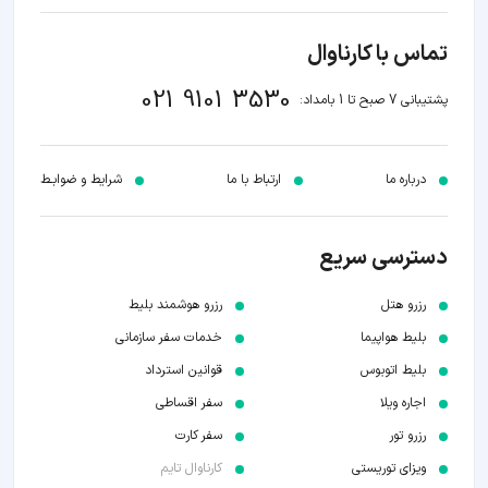
تماس با کارناوال
021 9101 3530
پشتیبانی 7 صبح تا 1 بامداد:
درباره ما
ارتباط با ما
شرایط و ضوابـط
دسترسی سریع
رزرو هتل
رزرو هوشمند بلیط
بلیط هواپیما
خدمات سفر سازمانی
بلیط اتوبوس
قوانین استرداد
اجاره ویلا
سفر اقساطی
رزرو تور
سفر کارت
ویزای توریستی
کارناوال تایم