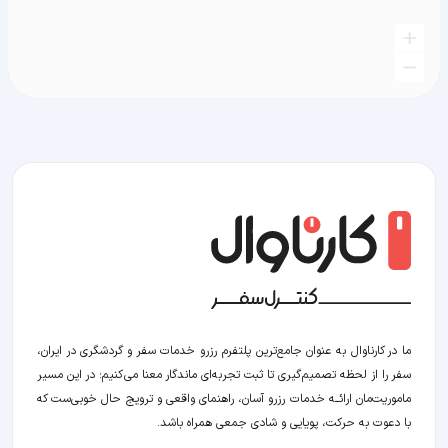
ما در کارناوال به عنوان جامع‌ترین پلتفرم رزرو خدمات سفر و گردشگری در ایران،
سفر را از لحظه‌ تصمیم‌گیری تا ثبت تجربه‌ای ماندگار معنا می‌کنیم؛ در این مسیر‍
ماموریت‌مان اراﺋــﻪ خدمات رزرو آسان، راهنمای واقعی و ترویج حال خوبی‌ست که
با دعوت به حرکت، پویایی و شادی جمعی همراه باشد.