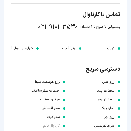
تماس با کارناوال
021 9101 3530
پشتیبانی 7 صبح تا 1 بامداد:
درباره ما
ارتباط با ما
شرایط و ضوابـط
دسترسی سریع
رزرو هتل
رزرو هوشمند بلیط
بلیط هواپیما
خدمات سفر سازمانی
بلیط اتوبوس
قوانین استرداد
اجاره ویلا
سفر اقساطی
رزرو تور
سفر کارت
ویزای توریستی
کارناوال تایم