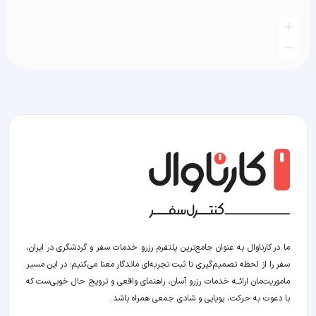
ما در کارناوال به عنوان جامع‌ترین پلتفرم رزرو خدمات سفر و گردشگری در ایران،
سفر را از لحظه‌ تصمیم‌گیری تا ثبت تجربه‌ای ماندگار معنا می‌کنیم؛ در این مسیر‍
ماموریت‌مان اراﺋــﻪ خدمات رزرو آسان، راهنمای واقعی و ترویج حال خوبی‌ست که
با دعوت به حرکت، پویایی و شادی جمعی همراه باشد.