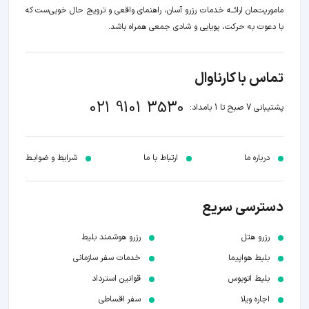
ماموریت‌مان اراﺋــﻪ خدمات رزرو آسان، راهنمای واقعی و ترویج حال خوبی‌ست که
با دعوت به حرکت، پویایی و شادی جمعی همراه باشد.
تماس با کارناوال
021 9101 3530
پشتیبانی 7 صبح تا 1 بامداد:
درباره ما
ارتباط با ما
شرایط و ضوابـط
دسترسی سریع
رزرو هتل
رزرو هوشمند بلیط
بلیط هواپیما
خدمات سفر سازمانی
بلیط اتوبوس
قوانین استرداد
اجاره ویلا
سفر اقساطی