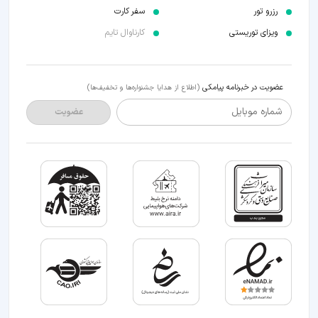
رزرو تور
سفر کارت
ویزای توریستی
کارناوال تایم
عضویت در خبرنامه پیامکی
(اطلاع از هدایا جشنواره‌ها و تخفیف‌ها)
شماره موبایل
عضویت