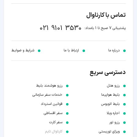
تماس با کارناوال
021 9101 3530
پشتیبانی 7 صبح تا 1 بامداد:
درباره ما
ارتباط با ما
شرایط و ضوابـط
دسترسی سریع
رزرو هتل
رزرو هوشمند بلیط
بلیط هواپیما
خدمات سفر سازمانی
بلیط اتوبوس
قوانین استرداد
اجاره ویلا
سفر اقساطی
رزرو تور
سفر کارت
ویزای توریستی
کارناوال تایم