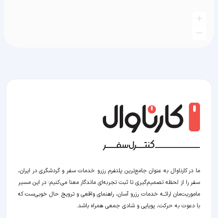
ما در کارناوال به عنوان جامع‌ترین پلتفرم رزرو خدمات سفر و گردشگری در ایران،
سفر را از لحظه‌ تصمیم‌گیری تا ثبت تجربه‌ای ماندگار معنا می‌کنیم؛ در این مسیر‍
ماموریت‌مان اراﺋــﻪ خدمات رزرو آسان، راهنمای واقعی و ترویج حال خوبی‌ست که
با دعوت به حرکت، پویایی و شادی جمعی همراه باشد.