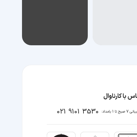
س با کارناوال
021 9101 3530
صبح تا 1 بامداد: