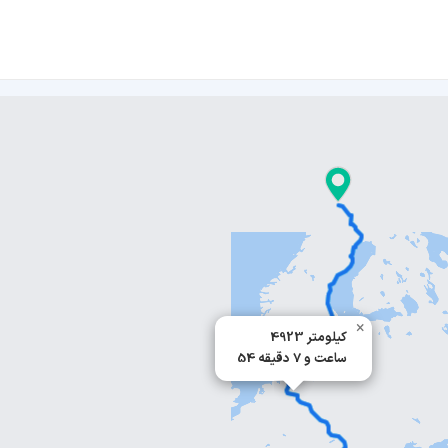
×
4923 کیلومتر
54 ساعت و 7 دقیقه