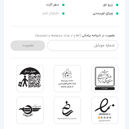
رزرو تور
سفر کارت
ویزای توریستی
کارناوال تایم
عضویت در خبرنامه پیامکی
(اطلاع از هدایا جشنواره‌ها و تخفیف‌ها)
شماره موبایل
عضویت