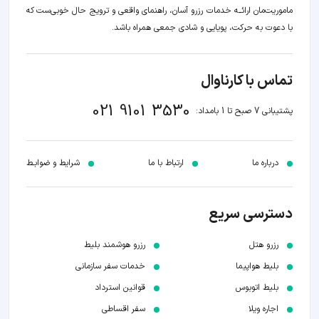
ماموریت‌مان اراﺋــﻪ خدمات رزرو آسان، راهنمای واقعی و ترویج حال خوبی‌ست که
با دعوت به حرکت، پویایی و شادی جمعی همراه باشد.
تماس با کارناوال
021 9101 3530
پشتیبانی 7 صبح تا 1 بامداد:
درباره ما
ارتباط با ما
شرایط و ضوابـط
دسترسی سریع
رزرو هتل
رزرو هوشمند بلیط
بلیط هواپیما
خدمات سفر سازمانی
بلیط اتوبوس
قوانین استرداد
اجاره ویلا
سفر اقساطی