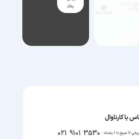
بلاگ
س با کارناوال
021 9101 3530
صبح تا 1 بامداد: