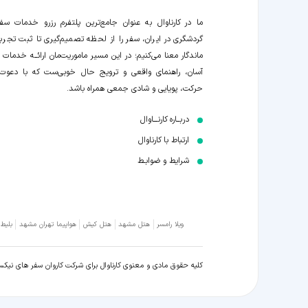
ما در کارناوال به عنوان جامع‌ترین پلتفرم رزرو خدمات سف
گردشگری در ایران، سفر را از لحظه‌ تصمیم‌گیری تا ثبت تجربه
ماندگار معنا می‌کنیم؛ در این مسیر‍ ماموریت‌مان اراﺋــﻪ خدمات ر
آسان، راهنمای واقعی و ترویج حال خوبی‌ست که با دعوت
حرکت، پویایی و شادی جمعی همراه باشد.
دربــاره کارنـــاوال
ارتباط با کارناوال
شرایط و ضوابـط
ویلا رامسر
هتل مشهد
هتل کیش
هواپیما تهران مشهد
بلیط
کلیه حقوق مادی و معنوی کارناوال برای شرکت کاروان سفر های نیک