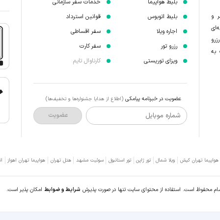
بلیط هواپیما
خدمات سفر سازمانی
ر و
بلیط اتوبوس
قوانین استرداد
‌ای
اجاره ویلا
سفر اقساطی
زرو
رزرو تور
سفر کارت
 به
ویزای توریستی
کارناوال تایم
عضویت در خبرنامه پیامکی
(اطلاع از هدایا جشنواره‌ها و تخفیف‌ها)
شماره موبایل
عضویت
 هواپیما تهران کیش
ویلا شمال
تور ژاپن
تور استانبول
سوئیت مشهد
هتل تهران
هواپیما تهران اهواز
ات
سام محفوظ است. استفاده از محتوای سایت تنها در صورت پذیرش
شرایط و ضوابط
امکان پذیر است.