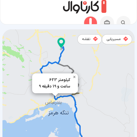
مسیریابی
نقشه
مسیر بندر جاسک به بافت
×
623 کیلومتر
9 ساعت و 19 دقیقه