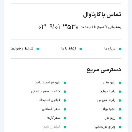
تماس با کارناوال
021 9101 3530
پشتیبانی 7 صبح تا 1 بامداد:
درباره ما
ارتباط با ما
شرایط و ضوابـط
دسترسی سریع
رزرو هتل
رزرو هوشمند بلیط
بلیط هواپیما
خدمات سفر سازمانی
بلیط اتوبوس
قوانین استرداد
اجاره ویلا
سفر اقساطی
رزرو تور
سفر کارت
ویزای توریستی
کارناوال تایم