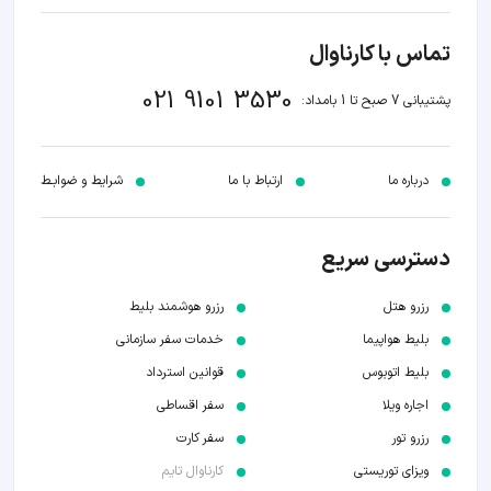
تماس با کارناوال
021 9101 3530
پشتیبانی 7 صبح تا 1 بامداد:
درباره ما
ارتباط با ما
شرایط و ضوابـط
دسترسی سریع
رزرو هتل
رزرو هوشمند بلیط
بلیط هواپیما
خدمات سفر سازمانی
بلیط اتوبوس
قوانین استرداد
اجاره ویلا
سفر اقساطی
رزرو تور
سفر کارت
ویزای توریستی
کارناوال تایم