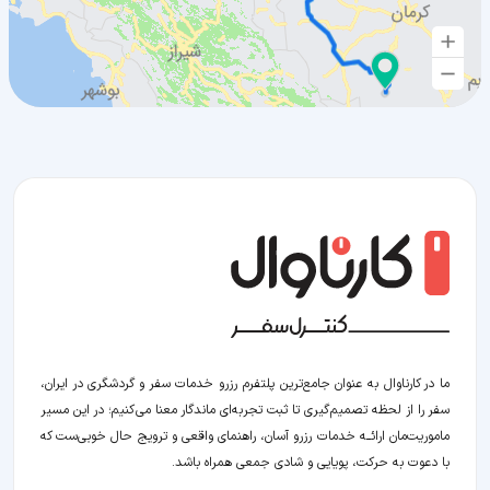
ما در کارناوال به عنوان جامع‌ترین پلتفرم رزرو خدمات سفر و گردشگری در ایران،
سفر را از لحظه‌ تصمیم‌گیری تا ثبت تجربه‌ای ماندگار معنا می‌کنیم؛ در این مسیر‍
ماموریت‌مان اراﺋــﻪ خدمات رزرو آسان، راهنمای واقعی و ترویج حال خوبی‌ست که
با دعوت به حرکت، پویایی و شادی جمعی همراه باشد.