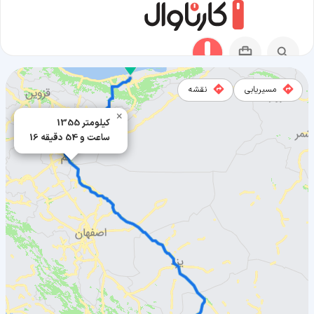
مسیریابی
نقشه
×
1355 کیلومتر
مسیر جویبار به بافت
16 ساعت و 54 دقیقه