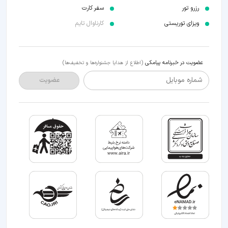
رزرو تور
سفر کارت
ویزای توریستی
کارناوال تایم
عضویت در خبرنامه پیامکی
(اطلاع از هدایا جشنواره‌ها و تخفیف‌ها)
شماره موبایل
عضویت