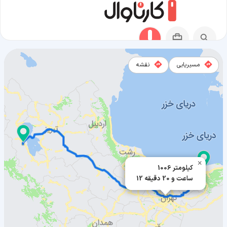
مسیریابی
نقشه
مسیر جویبار به ارومیه
×
1006 کیلومتر
12 ساعت و 20 دقیقه