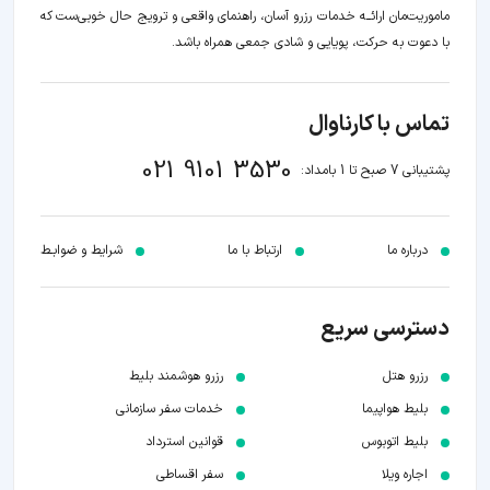
ماموریت‌مان اراﺋــﻪ خدمات رزرو آسان، راهنمای واقعی و ترویج حال خوبی‌ست که
با دعوت به حرکت، پویایی و شادی جمعی همراه باشد.
تماس با کارناوال
021 9101 3530
پشتیبانی 7 صبح تا 1 بامداد:
درباره ما
ارتباط با ما
شرایط و ضوابـط
دسترسی سریع
رزرو هتل
رزرو هوشمند بلیط
بلیط هواپیما
خدمات سفر سازمانی
بلیط اتوبوس
قوانین استرداد
اجاره ویلا
سفر اقساطی