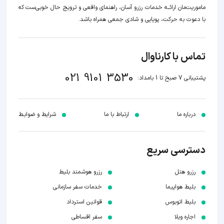
ماموریت‌مان اراﺋــﻪ خدمات رزرو آسان، راهنمای واقعی و ترویج حال خوبی‌ست که
با دعوت به حرکت، پویایی و شادی جمعی همراه باشد.
تماس با کارناوال
021 9101 3530
پشتیبانی 7 صبح تا 1 بامداد:
درباره ما
ارتباط با ما
شرایط و ضوابـط
دسترسی سریع
رزرو هتل
رزرو هوشمند بلیط
بلیط هواپیما
خدمات سفر سازمانی
بلیط اتوبوس
قوانین استرداد
اجاره ویلا
سفر اقساطی