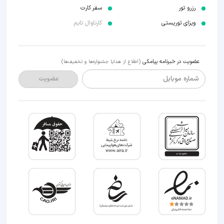
رزرو تور
سفر کارت
ویزای توریستی
کارناوال تایم
عضویت در خبرنامه پیامکی
(اطلاع از هدایا جشنواره‌ها و تخفیف‌ها)
شماره موبایل
عضویت