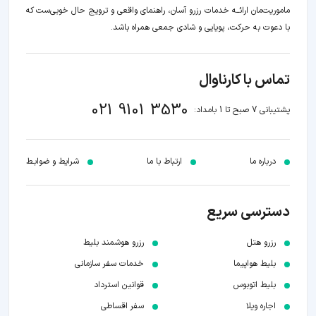
ماموریت‌مان اراﺋــﻪ خدمات رزرو آسان، راهنمای واقعی و ترویج حال خوبی‌ست که
با دعوت به حرکت، پویایی و شادی جمعی همراه باشد.
تماس با کارناوال
021 9101 3530
پشتیبانی 7 صبح تا 1 بامداد:
درباره ما
ارتباط با ما
شرایط و ضوابـط
دسترسی سریع
رزرو هتل
رزرو هوشمند بلیط
بلیط هواپیما
خدمات سفر سازمانی
بلیط اتوبوس
قوانین استرداد
اجاره ویلا
سفر اقساطی