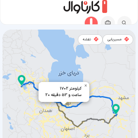
مسیریابی
نقشه
مسیر کلات به ارومیه
×
1702 کیلومتر
20 ساعت و 53 دقیقه