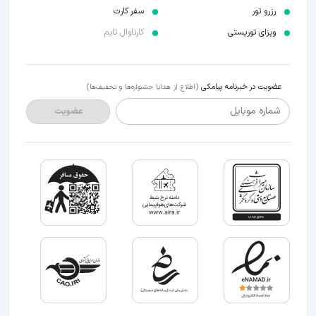
رزرو تور
سفر کارت
ویزای توریستی
کارناوال تایم
عضویت در خبرنامه پیامکی
(اطلاع از هدایا جشنواره‌ها و تخفیف‌ها)
شماره موبایل
عضویت