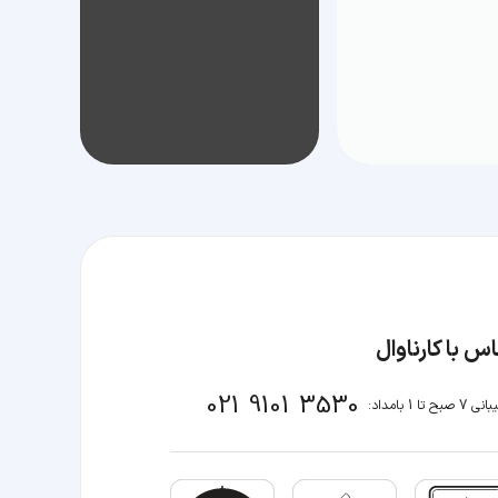
س با کارناوال
021 9101 3530
صبح تا 1 بامداد: