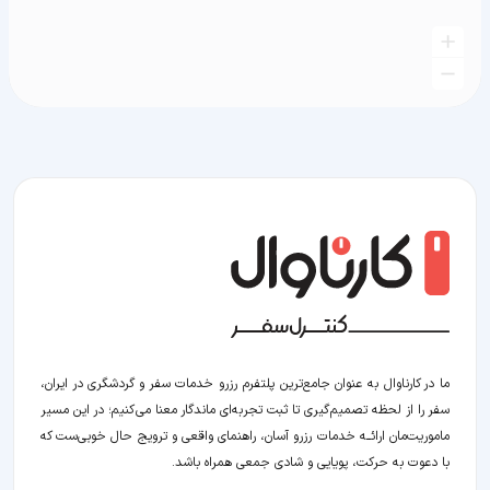
ما در کارناوال به عنوان جامع‌ترین پلتفرم رزرو خدمات سفر و گردشگری در ایران،
سفر را از لحظه‌ تصمیم‌گیری تا ثبت تجربه‌ای ماندگار معنا می‌کنیم؛ در این مسیر‍
ماموریت‌مان اراﺋــﻪ خدمات رزرو آسان، راهنمای واقعی و ترویج حال خوبی‌ست که
با دعوت به حرکت، پویایی و شادی جمعی همراه باشد.