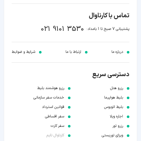
تماس با کارناوال
021 9101 3530
پشتیبانی 7 صبح تا 1 بامداد:
درباره ما
ارتباط با ما
شرایط و ضوابـط
دسترسی سریع
رزرو هتل
رزرو هوشمند بلیط
بلیط هواپیما
خدمات سفر سازمانی
بلیط اتوبوس
قوانین استرداد
اجاره ویلا
سفر اقساطی
رزرو تور
سفر کارت
ویزای توریستی
کارناوال تایم