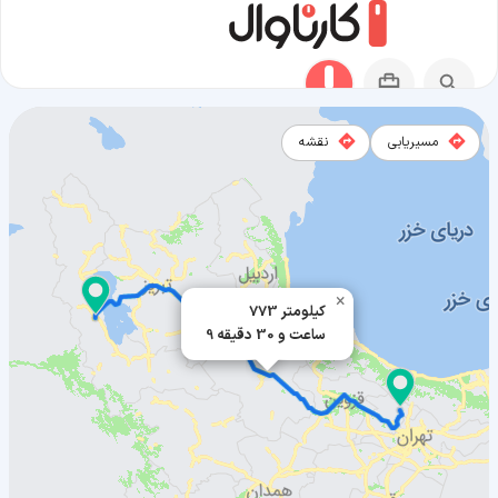
مسیریابی
نقشه
مسیر کلوان به ارومیه
×
773 کیلومتر
9 ساعت و 30 دقیقه