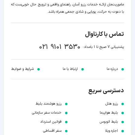
ماموریت‌مان اراﺋــﻪ خدمات رزرو آسان، راهنمای واقعی و ترویج حال خوبی‌ست که
با دعوت به حرکت، پویایی و شادی جمعی همراه باشد.
تماس با کارناوال
021 9101 3530
پشتیبانی 7 صبح تا 1 بامداد:
درباره ما
ارتباط با ما
شرایط و ضوابـط
دسترسی سریع
رزرو هتل
رزرو هوشمند بلیط
بلیط هواپیما
خدمات سفر سازمانی
بلیط اتوبوس
قوانین استرداد
اجاره ویلا
سفر اقساطی