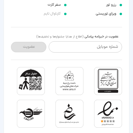
رزرو تور
سفر کارت
ویزای توریستی
کارناوال تایم
عضویت در خبرنامه پیامکی
(اطلاع از هدایا جشنواره‌ها و تخفیف‌ها)
شماره موبایل
عضویت