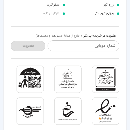
رزرو تور
سفر کارت
ویزای توریستی
کارناوال تایم
عضویت در خبرنامه پیامکی
(اطلاع از هدایا جشنواره‌ها و تخفیف‌ها)
شماره موبایل
عضویت