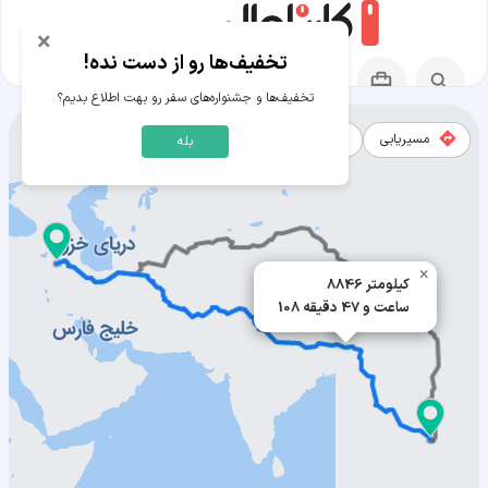
×
تخفیف‌ها رو از دست نده!
تخفیف‌ها و جشنواره‌های سفر رو بهت اطلاع بدیم؟
مسیریابی
نقشه
بله
مسیر کامپونگ چام به ارومیه
×
8846 کیلومتر
108 ساعت و 47 دقیقه