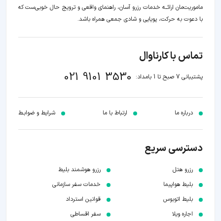
ماموریت‌مان اراﺋــﻪ خدمات رزرو آسان، راهنمای واقعی و ترویج حال خوبی‌ست که
با دعوت به حرکت، پویایی و شادی جمعی همراه باشد.
تماس با کارناوال
021 9101 3530
پشتیبانی 7 صبح تا 1 بامداد:
درباره ما
ارتباط با ما
شرایط و ضوابـط
دسترسی سریع
رزرو هتل
رزرو هوشمند بلیط
بلیط هواپیما
خدمات سفر سازمانی
بلیط اتوبوس
قوانین استرداد
اجاره ویلا
سفر اقساطی