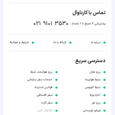
تماس با کارناوال
021 9101 3530
پشتیبانی 7 صبح تا 1 بامداد:
درباره ما
ارتباط با ما
شرایط و ضوابـط
دسترسی سریع
رزرو هتل
رزرو هوشمند بلیط
بلیط هواپیما
خدمات سفر سازمانی
بلیط اتوبوس
قوانین استرداد
اجاره ویلا
سفر اقساطی
رزرو تور
سفر کارت
ویزای توریستی
کارناوال تایم