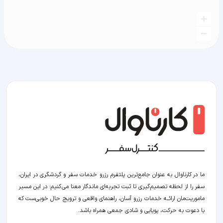
ما در کارناوال به عنوان جامع‌ترین پلتفرم رزرو خدمات سفر و گردشگری در ایران،
سفر را از لحظه‌ تصمیم‌گیری تا ثبت تجربه‌ای ماندگار معنا می‌کنیم؛ در این مسیر‍
ماموریت‌مان اراﺋــﻪ خدمات رزرو آسان، راهنمای واقعی و ترویج حال خوبی‌ست که
با دعوت به حرکت، پویایی و شادی جمعی همراه باشد.