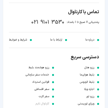
تماس با کارناوال
021 9101 3530
پشتیبانی 7 صبح تا 1 بامداد:
درباره ما
ارتباط با ما
شرایط و ضوابـط
دسترسی سریع
رزرو هتل
رزرو هوشمند بلیط
بلیط هواپیما
خدمات سفر سازمانی
بلیط اتوبوس
قوانین استرداد
اجاره ویلا
سفر اقساطی
رزرو تور
سفر کارت
ویزای توریستی
کارناوال تایم