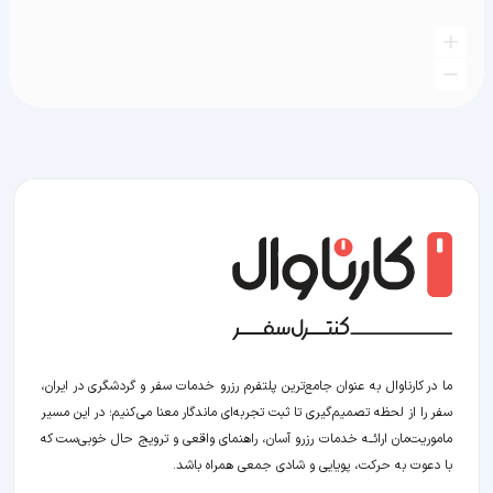
ما در کارناوال به عنوان جامع‌ترین پلتفرم رزرو خدمات سفر و گردشگری در ایران،
سفر را از لحظه‌ تصمیم‌گیری تا ثبت تجربه‌ای ماندگار معنا می‌کنیم؛ در این مسیر‍
ماموریت‌مان اراﺋــﻪ خدمات رزرو آسان، راهنمای واقعی و ترویج حال خوبی‌ست که
با دعوت به حرکت، پویایی و شادی جمعی همراه باشد.