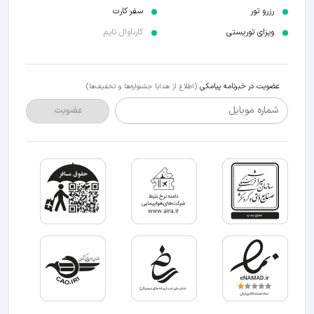
رزرو تور
سفر کارت
ویزای توریستی
کارناوال تایم
عضویت در خبرنامه پیامکی
(اطلاع از هدایا جشنواره‌ها و تخفیف‌ها)
شماره موبایل
عضویت