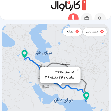
مسیریابی
نقشه
مسیر کراچی به ارومیه
×
3240 کیلومتر
39 ساعت و 24 دقیقه