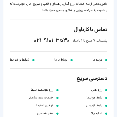
ماموریت‌مان اراﺋــﻪ خدمات رزرو آسان، راهنمای واقعی و ترویج حال خوبی‌ست که
با دعوت به حرکت، پویایی و شادی جمعی همراه باشد.
تماس با کارناوال
021 9101 3530
پشتیبانی 7 صبح تا 1 بامداد:
درباره ما
ارتباط با ما
شرایط و ضوابـط
دسترسی سریع
رزرو هتل
رزرو هوشمند بلیط
بلیط هواپیما
خدمات سفر سازمانی
بلیط اتوبوس
قوانین استرداد
اجاره ویلا
سفر اقساطی