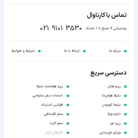
تماس با کارناوال
021 9101 3530
پشتیبانی 7 صبح تا 1 بامداد:
درباره ما
ارتباط با ما
شرایط و ضوابـط
دسترسی سریع
رزرو هتل
رزرو هوشمند بلیط
بلیط هواپیما
خدمات سفر سازمانی
بلیط اتوبوس
قوانین استرداد
اجاره ویلا
سفر اقساطی
رزرو تور
سفر کارت
ویزای توریستی
کارناوال تایم