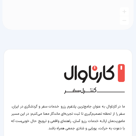
ما در کارناوال به عنوان جامع‌ترین پلتفرم رزرو خدمات سفر و گردشگری در ایران،
سفر را از لحظه‌ تصمیم‌گیری تا ثبت تجربه‌ای ماندگار معنا می‌کنیم؛ در این مسیر‍
ماموریت‌مان اراﺋــﻪ خدمات رزرو آسان، راهنمای واقعی و ترویج حال خوبی‌ست که
با دعوت به حرکت، پویایی و شادی جمعی همراه باشد.