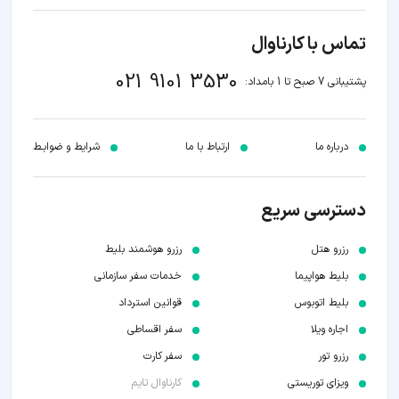
تماس با کارناوال
021 9101 3530
پشتیبانی 7 صبح تا 1 بامداد:
درباره ما
ارتباط با ما
شرایط و ضوابـط
دسترسی سریع
رزرو هتل
رزرو هوشمند بلیط
بلیط هواپیما
خدمات سفر سازمانی
بلیط اتوبوس
قوانین استرداد
اجاره ویلا
سفر اقساطی
رزرو تور
سفر کارت
ویزای توریستی
کارناوال تایم