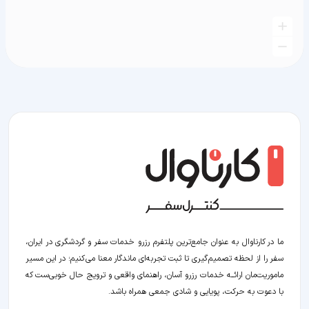
ما در کارناوال به عنوان جامع‌ترین پلتفرم رزرو خدمات سفر و گردشگری در ایران،
سفر را از لحظه‌ تصمیم‌گیری تا ثبت تجربه‌ای ماندگار معنا می‌کنیم؛ در این مسیر‍
ماموریت‌مان اراﺋــﻪ خدمات رزرو آسان، راهنمای واقعی و ترویج حال خوبی‌ست که
با دعوت به حرکت، پویایی و شادی جمعی همراه باشد.