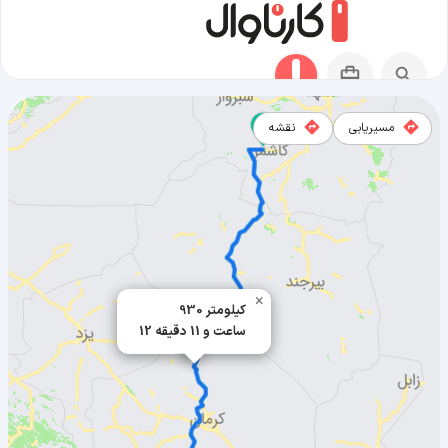
مسیریابی
نقشه
مسیر خلیل آباد به بافت
×
930 کیلومتر
12 ساعت و 11 دقیقه