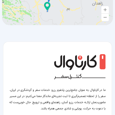
ما در کارناوال به عنوان جامع‌ترین پلتفرم رزرو خدمات سفر و گردشگری در ایران،
سفر را از لحظه‌ تصمیم‌گیری تا ثبت تجربه‌ای ماندگار معنا می‌کنیم؛ در این مسیر‍
ماموریت‌مان اراﺋــﻪ خدمات رزرو آسان، راهنمای واقعی و ترویج حال خوبی‌ست که
با دعوت به حرکت، پویایی و شادی جمعی همراه باشد.