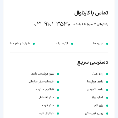
تماس با کارناوال
021 9101 3530
پشتیبانی 7 صبح تا 1 بامداد:
درباره ما
ارتباط با ما
شرایط و ضوابـط
دسترسی سریع
رزرو هتل
رزرو هوشمند بلیط
بلیط هواپیما
خدمات سفر سازمانی
بلیط اتوبوس
قوانین استرداد
اجاره ویلا
سفر اقساطی
رزرو تور
سفر کارت
ویزای توریستی
کارناوال تایم