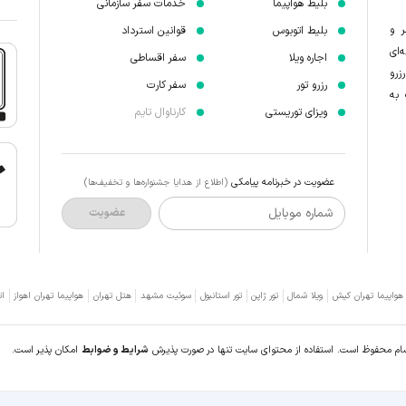
بلیط هواپیما
خدمات سفر سازمانی
ر و
بلیط اتوبوس
قوانین استرداد
‌ای
اجاره ویلا
سفر اقساطی
زرو
رزرو تور
سفر کارت
 به
ویزای توریستی
کارناوال تایم
عضویت در خبرنامه پیامکی
(اطلاع از هدایا جشنواره‌ها و تخفیف‌ها)
شماره موبایل
عضویت
 هواپیما تهران کیش
ویلا شمال
تور ژاپن
تور استانبول
سوئیت مشهد
هتل تهران
هواپیما تهران اهواز
ات
سام محفوظ است. استفاده از محتوای سایت تنها در صورت پذیرش
شرایط و ضوابط
امکان پذیر است.