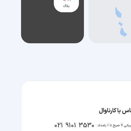
بلاگ
س با کارناوال
021 9101 3530
صبح تا 1 بامداد: