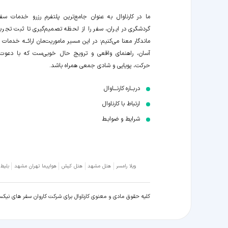
ما در کارناوال به عنوان جامع‌ترین پلتفرم رزرو خدمات سف
گردشگری در ایران، سفر را از لحظه‌ تصمیم‌گیری تا ثبت تجربه
ماندگار معنا می‌کنیم؛ در این مسیر‍ ماموریت‌مان اراﺋــﻪ خدمات ر
آسان، راهنمای واقعی و ترویج حال خوبی‌ست که با دعوت
حرکت، پویایی و شادی جمعی همراه باشد.
دربــاره کارنـــاوال
ارتباط با کارناوال
شرایط و ضوابـط
ویلا رامسر
هتل مشهد
هتل کیش
هواپیما تهران مشهد
بلیط
کلیه حقوق مادی و معنوی کارناوال برای شرکت کاروان سفر های نیک