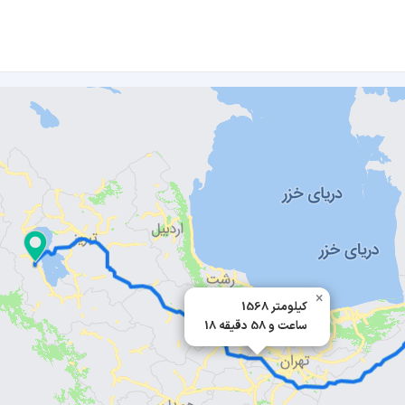
×
1568 کیلومتر
18 ساعت و 58 دقیقه