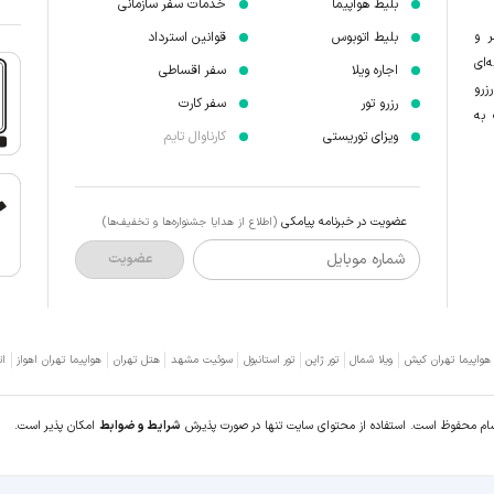
بلیط هواپیما
خدمات سفر سازمانی
ر و
بلیط اتوبوس
قوانین استرداد
‌ای
اجاره ویلا
سفر اقساطی
زرو
رزرو تور
سفر کارت
 به
ویزای توریستی
کارناوال تایم
عضویت در خبرنامه پیامکی
(اطلاع از هدایا جشنواره‌ها و تخفیف‌ها)
شماره موبایل
عضویت
 هواپیما تهران کیش
ویلا شمال
تور ژاپن
تور استانبول
سوئیت مشهد
هتل تهران
هواپیما تهران اهواز
ات
سام محفوظ است. استفاده از محتوای سایت تنها در صورت پذیرش
شرایط و ضوابط
امکان پذیر است.