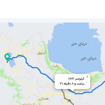
×
1712 کیلومتر
21 ساعت و 8 دقیقه