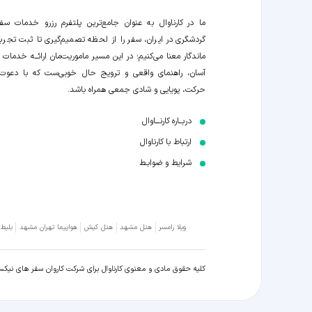
ما در کارناوال به عنوان جامع‌ترین پلتفرم رزرو خدمات سف
گردشگری در ایران، سفر را از لحظه‌ تصمیم‌گیری تا ثبت تجربه
ماندگار معنا می‌کنیم؛ در این مسیر‍ ماموریت‌مان اراﺋــﻪ خدمات ر
آسان، راهنمای واقعی و ترویج حال خوبی‌ست که با دعوت
حرکت، پویایی و شادی جمعی همراه باشد.
دربــاره کارنـــاوال
ارتباط با کارناوال
شرایط و ضوابـط
ویلا رامسر
هتل مشهد
هتل کیش
هواپیما تهران مشهد
بلیط
کلیه حقوق مادی و معنوی کارناوال برای شرکت کاروان سفر های نیک