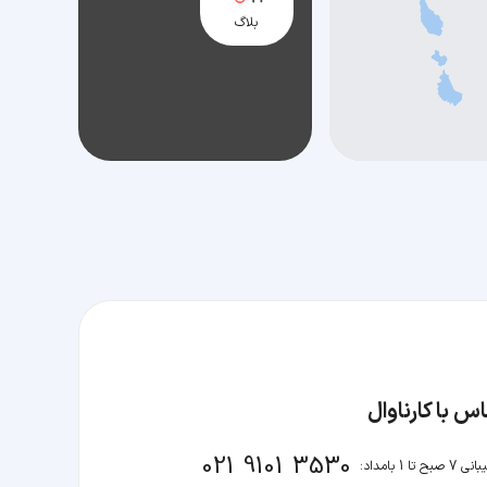
بلاگ
س با کارناوال
021 9101 3530
صبح تا 1 بامداد: