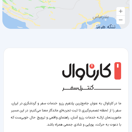
ما در کارناوال به عنوان جامع‌ترین پلتفرم رزرو خدمات سفر و گردشگری در ایران،
سفر را از لحظه‌ تصمیم‌گیری تا ثبت تجربه‌ای ماندگار معنا می‌کنیم؛ در این مسیر‍
ماموریت‌مان اراﺋــﻪ خدمات رزرو آسان، راهنمای واقعی و ترویج حال خوبی‌ست که
با دعوت به حرکت، پویایی و شادی جمعی همراه باشد.