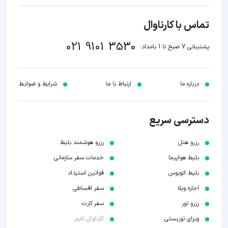
تماس با کارناوال
021 9101 3530
پشتیبانی 7 صبح تا 1 بامداد:
درباره ما
ارتباط با ما
شرایط و ضوابـط
دسترسی سریع
رزرو هتل
رزرو هوشمند بلیط
بلیط هواپیما
خدمات سفر سازمانی
بلیط اتوبوس
قوانین استرداد
اجاره ویلا
سفر اقساطی
رزرو تور
سفر کارت
ویزای توریستی
کارناوال تایم