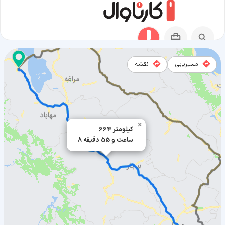
مسیریابی
نقشه
مسیر خنداب به ارومیه
×
664 کیلومتر
8 ساعت و 55 دقیقه