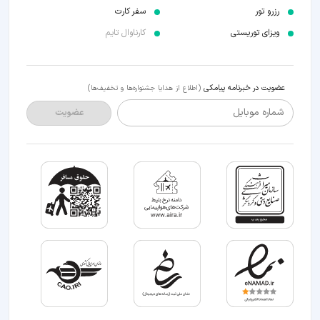
رزرو تور
سفر کارت
ویزای توریستی
کارناوال تایم
عضویت در خبرنامه پیامکی
(اطلاع از هدایا جشنواره‌ها و تخفیف‌ها)
شماره موبایل
عضویت