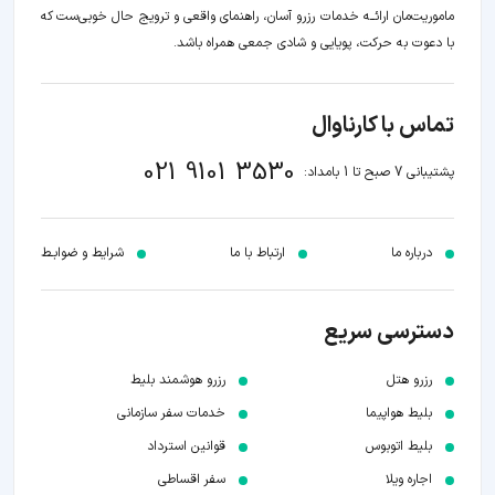
ماموریت‌مان اراﺋــﻪ خدمات رزرو آسان، راهنمای واقعی و ترویج حال خوبی‌ست که
با دعوت به حرکت، پویایی و شادی جمعی همراه باشد.
تماس با کارناوال
021 9101 3530
پشتیبانی 7 صبح تا 1 بامداد:
درباره ما
ارتباط با ما
شرایط و ضوابـط
دسترسی سریع
رزرو هتل
رزرو هوشمند بلیط
بلیط هواپیما
خدمات سفر سازمانی
بلیط اتوبوس
قوانین استرداد
اجاره ویلا
سفر اقساطی