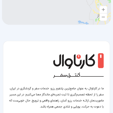
ما در کارناوال به عنوان جامع‌ترین پلتفرم رزرو خدمات سفر و گردشگری در ایران،
سفر را از لحظه‌ تصمیم‌گیری تا ثبت تجربه‌ای ماندگار معنا می‌کنیم؛ در این مسیر‍
ماموریت‌مان اراﺋــﻪ خدمات رزرو آسان، راهنمای واقعی و ترویج حال خوبی‌ست که
با دعوت به حرکت، پویایی و شادی جمعی همراه باشد.