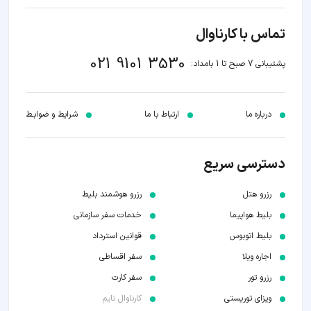
تماس با کارناوال
021 9101 3530
پشتیبانی 7 صبح تا 1 بامداد:
درباره ما
ارتباط با ما
شرایط و ضوابـط
دسترسی سریع
رزرو هتل
رزرو هوشمند بلیط
بلیط هواپیما
خدمات سفر سازمانی
بلیط اتوبوس
قوانین استرداد
اجاره ویلا
سفر اقساطی
رزرو تور
سفر کارت
ویزای توریستی
کارناوال تایم