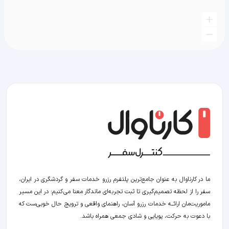
ما در کارناوال به عنوان جامع‌ترین پلتفرم رزرو خدمات سفر و گردشگری در ایران،
سفر را از لحظه‌ تصمیم‌گیری تا ثبت تجربه‌ای ماندگار معنا می‌کنیم؛ در این مسیر‍
ماموریت‌مان اراﺋــﻪ خدمات رزرو آسان، راهنمای واقعی و ترویج حال خوبی‌ست که
با دعوت به حرکت، پویایی و شادی جمعی همراه باشد.