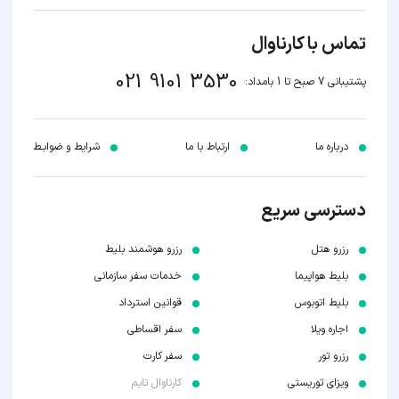
تماس با کارناوال
021 9101 3530
پشتیبانی 7 صبح تا 1 بامداد:
درباره ما
ارتباط با ما
شرایط و ضوابـط
دسترسی سریع
رزرو هتل
رزرو هوشمند بلیط
بلیط هواپیما
خدمات سفر سازمانی
بلیط اتوبوس
قوانین استرداد
اجاره ویلا
سفر اقساطی
رزرو تور
سفر کارت
ویزای توریستی
کارناوال تایم