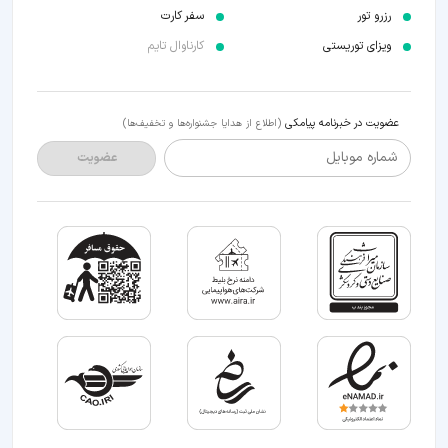
رزرو تور
سفر کارت
ویزای توریستی
کارناوال تایم
عضویت در خبرنامه پیامکی
(اطلاع از هدایا جشنواره‌ها و تخفیف‌ها)
شماره موبایل
عضویت