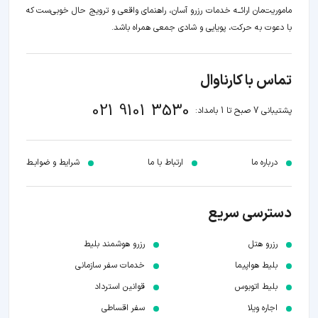
ماموریت‌مان اراﺋــﻪ خدمات رزرو آسان، راهنمای واقعی و ترویج حال خوبی‌ست که
با دعوت به حرکت، پویایی و شادی جمعی همراه باشد.
تماس با کارناوال
021 9101 3530
پشتیبانی 7 صبح تا 1 بامداد:
درباره ما
ارتباط با ما
شرایط و ضوابـط
دسترسی سریع
رزرو هتل
رزرو هوشمند بلیط
بلیط هواپیما
خدمات سفر سازمانی
بلیط اتوبوس
قوانین استرداد
اجاره ویلا
سفر اقساطی