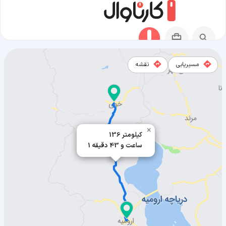
مسیریابی
نقشه
مسیر خوی به ارومیه
×
136 کیلومتر
1 ساعت و 43 دقیقه