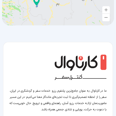
ما در کارناوال به عنوان جامع‌ترین پلتفرم رزرو خدمات سفر و گردشگری در ایران،
سفر را از لحظه‌ تصمیم‌گیری تا ثبت تجربه‌ای ماندگار معنا می‌کنیم؛ در این مسیر‍
ماموریت‌مان اراﺋــﻪ خدمات رزرو آسان، راهنمای واقعی و ترویج حال خوبی‌ست که
با دعوت به حرکت، پویایی و شادی جمعی همراه باشد.