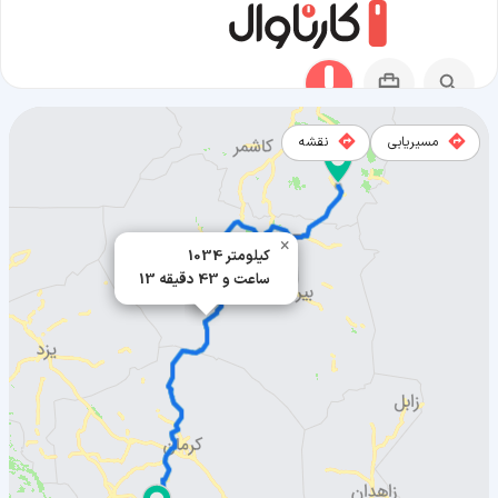
مسیریابی
نقشه
مسیر خواف به بافت
×
1034 کیلومتر
13 ساعت و 43 دقیقه