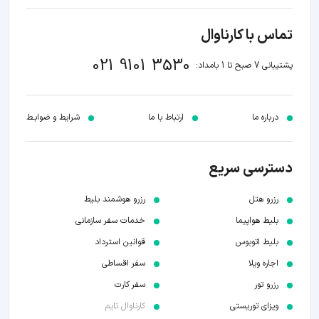
تماس با کارناوال
021 9101 3530
پشتیبانی 7 صبح تا 1 بامداد:
درباره ما
ارتباط با ما
شرایط و ضوابـط
دسترسی سریع
رزرو هتل
رزرو هوشمند بلیط
بلیط هواپیما
خدمات سفر سازمانی
بلیط اتوبوس
قوانین استرداد
اجاره ویلا
سفر اقساطی
رزرو تور
سفر کارت
ویزای توریستی
کارناوال تایم