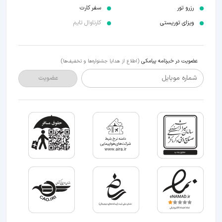
رزرو تور
سفر کارت
ویزای توریستی
کارناوال تایم
عضویت در خبرنامه پیامکی
(اطلاع از هدایا جشنواره‌ها و تخفیف‌ها)
شماره موبایل
عضویت