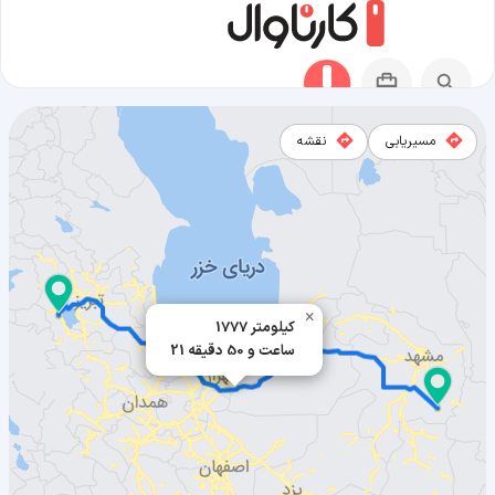
مسیریابی
نقشه
مسیر خواف به ارومیه
×
1777 کیلومتر
21 ساعت و 50 دقیقه