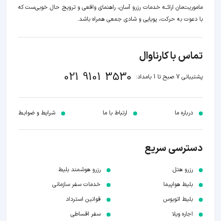
ماموریت‌مان اراﺋــﻪ خدمات رزرو آسان، راهنمای واقعی و ترویج حال خوبی‌ست که
با دعوت به حرکت، پویایی و شادی جمعی همراه باشد.
تماس با کارناوال
021 9101 3530
پشتیبانی 7 صبح تا 1 بامداد:
درباره ما
ارتباط با ما
شرایط و ضوابـط
دسترسی سریع
رزرو هتل
رزرو هوشمند بلیط
بلیط هواپیما
خدمات سفر سازمانی
بلیط اتوبوس
قوانین استرداد
اجاره ویلا
سفر اقساطی