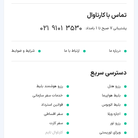
تماس با کارناوال
021 9101 3530
پشتیبانی 7 صبح تا 1 بامداد:
درباره ما
ارتباط با ما
شرایط و ضوابـط
دسترسی سریع
رزرو هتل
رزرو هوشمند بلیط
بلیط هواپیما
خدمات سفر سازمانی
بلیط اتوبوس
قوانین استرداد
اجاره ویلا
سفر اقساطی
رزرو تور
سفر کارت
ویزای توریستی
کارناوال تایم