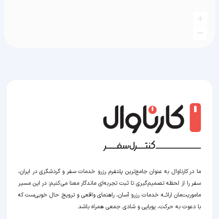
ما در کارناوال به عنوان جامع‌ترین پلتفرم رزرو خدمات سفر و گردشگری در ایران،
سفر را از لحظه‌ تصمیم‌گیری تا ثبت تجربه‌ای ماندگار معنا می‌کنیم؛ در این مسیر‍
ماموریت‌مان اراﺋــﻪ خدمات رزرو آسان، راهنمای واقعی و ترویج حال خوبی‌ست که
با دعوت به حرکت، پویایی و شادی جمعی همراه باشد.