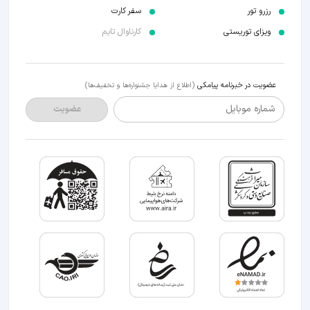
رزرو تور
سفر کارت
ویزای توریستی
کارناوال تایم
عضویت در خبرنامه پیامکی
(اطلاع از هدایا جشنواره‌ها و تخفیف‌ها)
شماره موبایل
عضویت