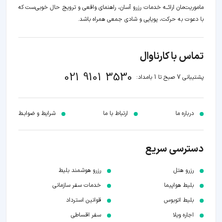
ماموریت‌مان اراﺋــﻪ خدمات رزرو آسان، راهنمای واقعی و ترویج حال خوبی‌ست که
با دعوت به حرکت، پویایی و شادی جمعی همراه باشد.
تماس با کارناوال
021 9101 3530
پشتیبانی 7 صبح تا 1 بامداد:
درباره ما
ارتباط با ما
شرایط و ضوابـط
دسترسی سریع
رزرو هتل
رزرو هوشمند بلیط
بلیط هواپیما
خدمات سفر سازمانی
بلیط اتوبوس
قوانین استرداد
اجاره ویلا
سفر اقساطی