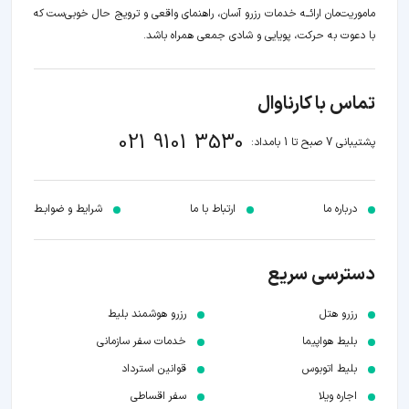
ماموریت‌مان اراﺋــﻪ خدمات رزرو آسان، راهنمای واقعی و ترویج حال خوبی‌ست که
با دعوت به حرکت، پویایی و شادی جمعی همراه باشد.
تماس با کارناوال
021 9101 3530
پشتیبانی 7 صبح تا 1 بامداد:
درباره ما
ارتباط با ما
شرایط و ضوابـط
دسترسی سریع
رزرو هتل
رزرو هوشمند بلیط
بلیط هواپیما
خدمات سفر سازمانی
بلیط اتوبوس
قوانین استرداد
اجاره ویلا
سفر اقساطی