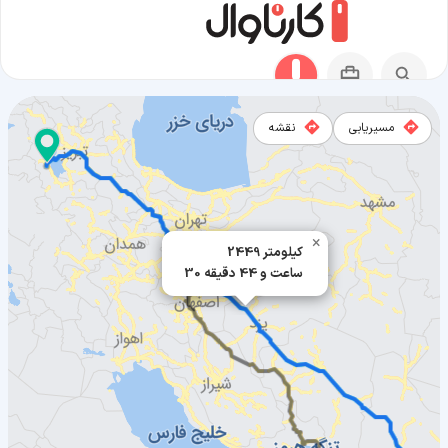
مسیریابی
نقشه
مسیر کنارک به ارومیه
×
2449 کیلومتر
30 ساعت و 44 دقیقه