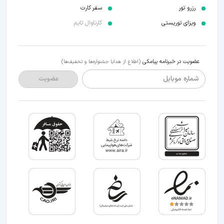
رزرو تور
سفر کارت
ویزای توریستی
کارناوال تایم
عضویت در خبرنامه پیامکی
(اطلاع از هدایا جشنواره‌ها و تخفیف‌ها)
شماره موبایل
عضویت