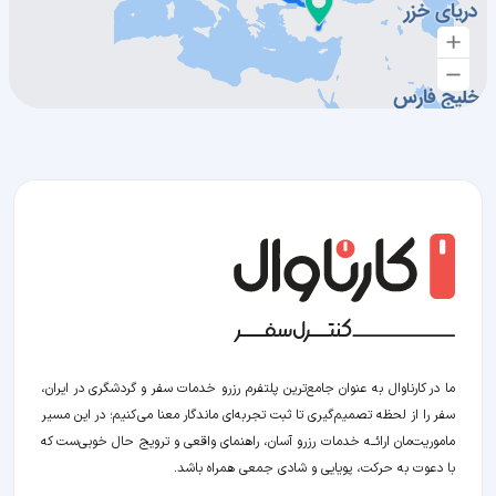
ما در کارناوال به عنوان جامع‌ترین پلتفرم رزرو خدمات سفر و گردشگری در ایران،
سفر را از لحظه‌ تصمیم‌گیری تا ثبت تجربه‌ای ماندگار معنا می‌کنیم؛ در این مسیر‍
ماموریت‌مان اراﺋــﻪ خدمات رزرو آسان، راهنمای واقعی و ترویج حال خوبی‌ست که
با دعوت به حرکت، پویایی و شادی جمعی همراه باشد.