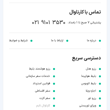
تماس با کارناوال
021 9101 3530
پشتیبانی 7 صبح تا 1 بامداد:
درباره ما
ارتباط با ما
شرایط و ضوابـط
دسترسی سریع
رزرو هتل
رزرو هوشمند بلیط
بلیط هواپیما
خدمات سفر سازمانی
بلیط اتوبوس
قوانین استرداد
اجاره ویلا
سفر اقساطی
رزرو تور
سفر کارت
ویزای توریستی
کارناوال تایم