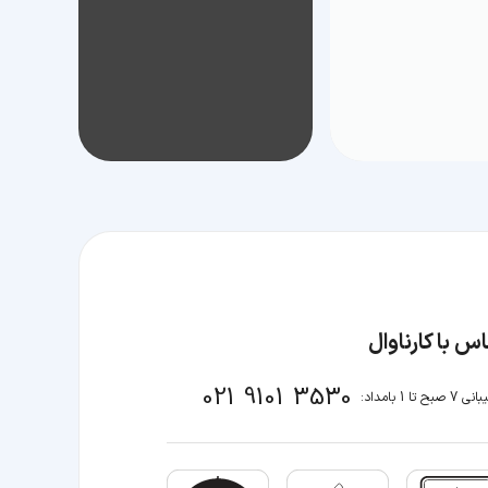
س با کارناوال
021 9101 3530
صبح تا 1 بامداد: