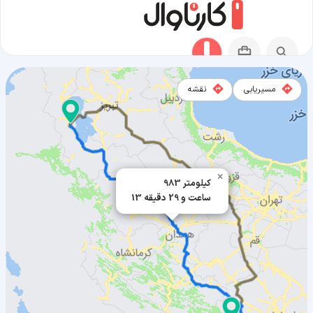
مسیریابی
نقشه
مسیر کوهرنگ به ارومیه
×
983 کیلومتر
13 ساعت و 29 دقیقه