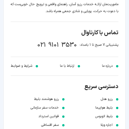
ماموریت‌مان اراﺋــﻪ خدمات رزرو آسان، راهنمای واقعی و ترویج حال خوبی‌ست که
با دعوت به حرکت، پویایی و شادی جمعی همراه باشد.
تماس با کارناوال
021 9101 3530
پشتیبانی 7 صبح تا 1 بامداد:
درباره ما
ارتباط با ما
شرایط و ضوابـط
دسترسی سریع
رزرو هتل
رزرو هوشمند بلیط
بلیط هواپیما
خدمات سفر سازمانی
بلیط اتوبوس
قوانین استرداد
اجاره ویلا
سفر اقساطی