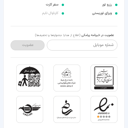
رزرو تور
سفر کارت
ویزای توریستی
کارناوال تایم
عضویت در خبرنامه پیامکی
(اطلاع از هدایا جشنواره‌ها و تخفیف‌ها)
شماره موبایل
عضویت