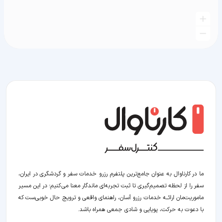
ما در کارناوال به عنوان جامع‌ترین پلتفرم رزرو خدمات سفر و گردشگری در ایران،
سفر را از لحظه‌ تصمیم‌گیری تا ثبت تجربه‌ای ماندگار معنا می‌کنیم؛ در این مسیر‍
ماموریت‌مان اراﺋــﻪ خدمات رزرو آسان، راهنمای واقعی و ترویج حال خوبی‌ست که
با دعوت به حرکت، پویایی و شادی جمعی همراه باشد.