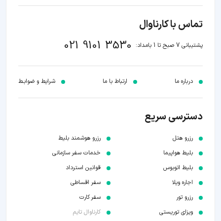
تماس با کارناوال
021 9101 3530
پشتیبانی 7 صبح تا 1 بامداد:
درباره ما
ارتباط با ما
شرایط و ضوابـط
دسترسی سریع
رزرو هتل
رزرو هوشمند بلیط
بلیط هواپیما
خدمات سفر سازمانی
بلیط اتوبوس
قوانین استرداد
اجاره ویلا
سفر اقساطی
رزرو تور
سفر کارت
ویزای توریستی
کارناوال تایم