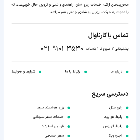
ماموریت‌مان اراﺋــﻪ خدمات رزرو آسان، راهنمای واقعی و ترویج حال خوبی‌ست که
با دعوت به حرکت، پویایی و شادی جمعی همراه باشد.
تماس با کارناوال
021 9101 3530
پشتیبانی 7 صبح تا 1 بامداد:
درباره ما
ارتباط با ما
شرایط و ضوابـط
دسترسی سریع
رزرو هتل
رزرو هوشمند بلیط
بلیط هواپیما
خدمات سفر سازمانی
بلیط اتوبوس
قوانین استرداد
اجاره ویلا
سفر اقساطی