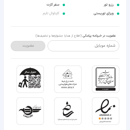
رزرو تور
سفر کارت
ویزای توریستی
کارناوال تایم
عضویت در خبرنامه پیامکی
(اطلاع از هدایا جشنواره‌ها و تخفیف‌ها)
شماره موبایل
عضویت