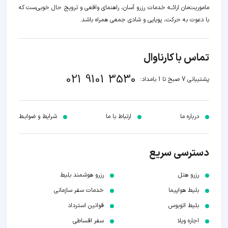
ماموریت‌مان اراﺋــﻪ خدمات رزرو آسان، راهنمای واقعی و ترویج حال خوبی‌ست که
با دعوت به حرکت، پویایی و شادی جمعی همراه باشد.
تماس با کارناوال
021 9101 3530
پشتیبانی 7 صبح تا 1 بامداد:
درباره ما
ارتباط با ما
شرایط و ضوابـط
دسترسی سریع
رزرو هتل
رزرو هوشمند بلیط
بلیط هواپیما
خدمات سفر سازمانی
بلیط اتوبوس
قوانین استرداد
اجاره ویلا
سفر اقساطی