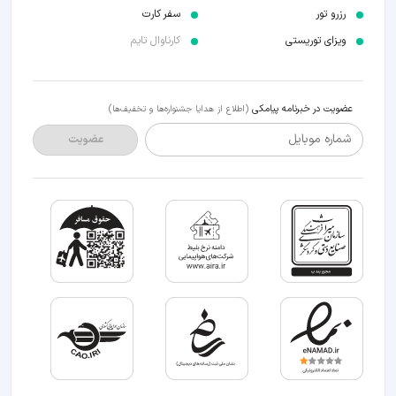
رزرو تور
سفر کارت
ویزای توریستی
کارناوال تایم
عضویت در خبرنامه پیامکی
(اطلاع از هدایا جشنواره‌ها و تخفیف‌ها)
شماره موبایل
عضویت