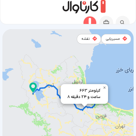
مسیریابی
نقشه
مسیر لنگرود به ارومیه
×
663 کیلومتر
8 ساعت و 24 دقیقه