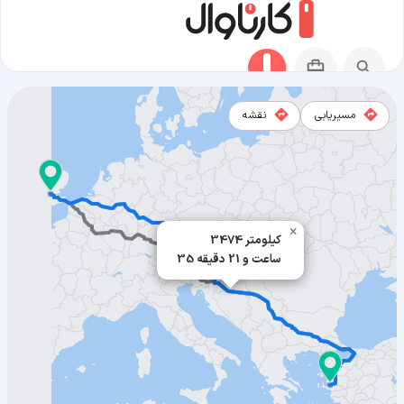
مسیریابی
نقشه
مسیر لندن به ازمیر
×
3474 کیلومتر
35 ساعت و 21 دقیقه