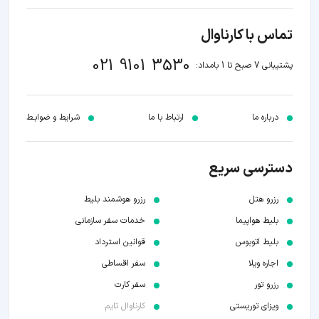
تماس با کارناوال
021 9101 3530
پشتیبانی 7 صبح تا 1 بامداد:
درباره ما
ارتباط با ما
شرایط و ضوابـط
دسترسی سریع
رزرو هتل
رزرو هوشمند بلیط
بلیط هواپیما
خدمات سفر سازمانی
بلیط اتوبوس
قوانین استرداد
اجاره ویلا
سفر اقساطی
رزرو تور
سفر کارت
ویزای توریستی
کارناوال تایم