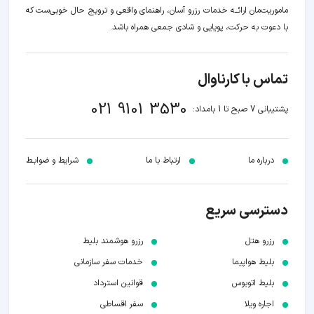
ماموریت‌مان اراﺋــﻪ خدمات رزرو آسان، راهنمای واقعی و ترویج حال خوبی‌ست که
با دعوت به حرکت، پویایی و شادی جمعی همراه باشد.
تماس با کارناوال
021 9101 3530
پشتیبانی 7 صبح تا 1 بامداد:
درباره ما
ارتباط با ما
شرایط و ضوابـط
دسترسی سریع
رزرو هتل
رزرو هوشمند بلیط
بلیط هواپیما
خدمات سفر سازمانی
بلیط اتوبوس
قوانین استرداد
اجاره ویلا
سفر اقساطی