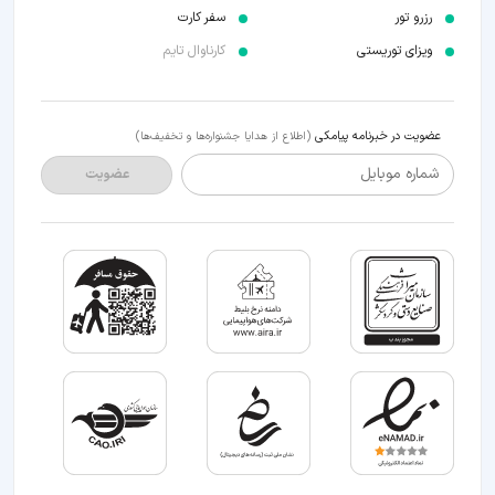
رزرو تور
سفر کارت
ویزای توریستی
کارناوال تایم
عضویت در خبرنامه پیامکی
(اطلاع از هدایا جشنواره‌ها و تخفیف‌ها)
شماره موبایل
عضویت