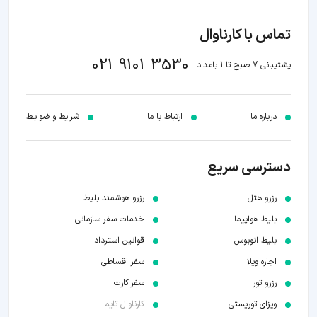
تماس با کارناوال
021 9101 3530
پشتیبانی 7 صبح تا 1 بامداد:
درباره ما
ارتباط با ما
شرایط و ضوابـط
دسترسی سریع
رزرو هتل
رزرو هوشمند بلیط
بلیط هواپیما
خدمات سفر سازمانی
بلیط اتوبوس
قوانین استرداد
اجاره ویلا
سفر اقساطی
رزرو تور
سفر کارت
ویزای توریستی
کارناوال تایم