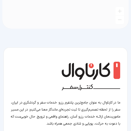
ما در کارناوال به عنوان جامع‌ترین پلتفرم رزرو خدمات سفر و گردشگری در ایران،
سفر را از لحظه‌ تصمیم‌گیری تا ثبت تجربه‌ای ماندگار معنا می‌کنیم؛ در این مسیر‍
ماموریت‌مان اراﺋــﻪ خدمات رزرو آسان، راهنمای واقعی و ترویج حال خوبی‌ست که
با دعوت به حرکت، پویایی و شادی جمعی همراه باشد.