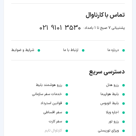
تماس با کارناوال
021 9101 3530
پشتیبانی 7 صبح تا 1 بامداد:
درباره ما
ارتباط با ما
شرایط و ضوابـط
دسترسی سریع
رزرو هتل
رزرو هوشمند بلیط
بلیط هواپیما
خدمات سفر سازمانی
بلیط اتوبوس
قوانین استرداد
اجاره ویلا
سفر اقساطی
رزرو تور
سفر کارت
ویزای توریستی
کارناوال تایم