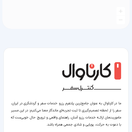
ما در کارناوال به عنوان جامع‌ترین پلتفرم رزرو خدمات سفر و گردشگری در ایران،
سفر را از لحظه‌ تصمیم‌گیری تا ثبت تجربه‌ای ماندگار معنا می‌کنیم؛ در این مسیر‍
ماموریت‌مان اراﺋــﻪ خدمات رزرو آسان، راهنمای واقعی و ترویج حال خوبی‌ست که
با دعوت به حرکت، پویایی و شادی جمعی همراه باشد.