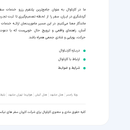
ما در کارناوال به عنوان جامع‌ترین پلتفرم رزرو خدمات سف
گردشگری در ایران، سفر را از لحظه‌ تصمیم‌گیری تا ثبت تجربه
ماندگار معنا می‌کنیم؛ در این مسیر‍ ماموریت‌مان اراﺋــﻪ خدمات ر
آسان، راهنمای واقعی و ترویج حال خوبی‌ست که با دعوت
حرکت، پویایی و شادی جمعی همراه باشد.
دربــاره کارنـــاوال
ارتباط با کارناوال
شرایط و ضوابـط
ویلا رامسر
هتل مشهد
هتل کیش
هواپیما تهران مشهد
بلیط
کلیه حقوق مادی و معنوی کارناوال برای شرکت کاروان سفر های نیک