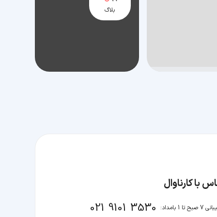
بلاگ
س با کارناوال
021 9101 3530
صبح تا 1 بامداد: