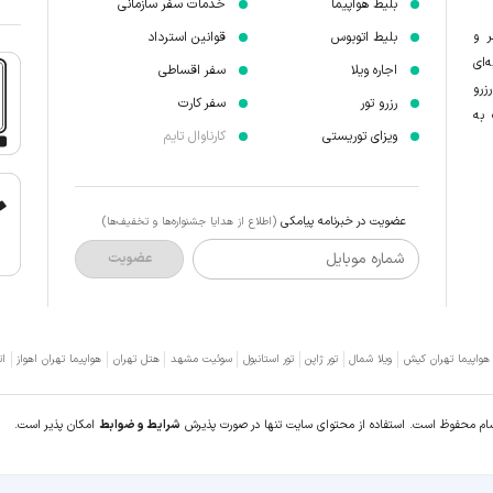
بلیط هواپیما
خدمات سفر سازمانی
ر و
بلیط اتوبوس
قوانین استرداد
‌ای
اجاره ویلا
سفر اقساطی
زرو
رزرو تور
سفر کارت
 به
ویزای توریستی
کارناوال تایم
عضویت در خبرنامه پیامکی
(اطلاع از هدایا جشنواره‌ها و تخفیف‌ها)
شماره موبایل
عضویت
 هواپیما تهران کیش
ویلا شمال
تور ژاپن
تور استانبول
سوئیت مشهد
هتل تهران
هواپیما تهران اهواز
ات
سام محفوظ است. استفاده از محتوای سایت تنها در صورت پذیرش
شرایط و ضوابط
امکان پذیر است.