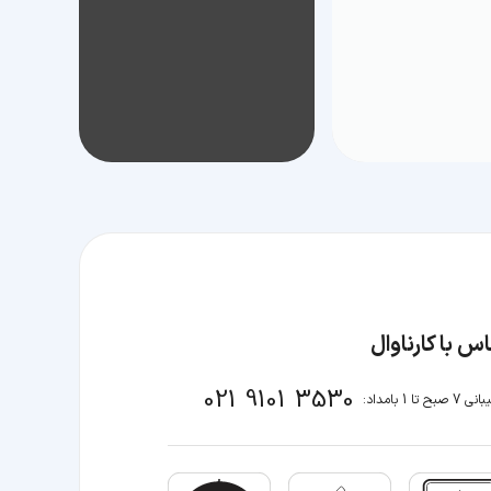
س با کارناوال
021 9101 3530
صبح تا 1 بامداد: